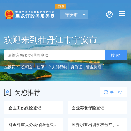
宁安市
欢迎来到牡丹江市宁安市
热搜词：
公积金
社保
个人所得税
身份证
营业执照
为您推荐
换一批
企业工伤保险登记
企业养老保险登记
对查处重大劳动保障违法行为提供主要线索和证据的举报人的奖励
民办职业培训学校分立、合并审批