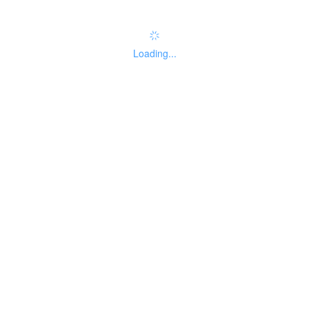
Loading...
基本信息
线下办事点
设定依据
基础信息
事项名
国家统一法律职业
实施主
01
称
资格考试政策咨询
体性质
自然人
法人主
主题分
999
暂无分类
题分类
类