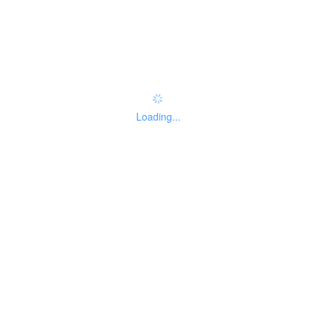
办事指南：
指南评价
查看评价
权责清单
Loading...
基本信息
线下办事点
受理标准
办理流程
申请材料
收费信息
设定依据