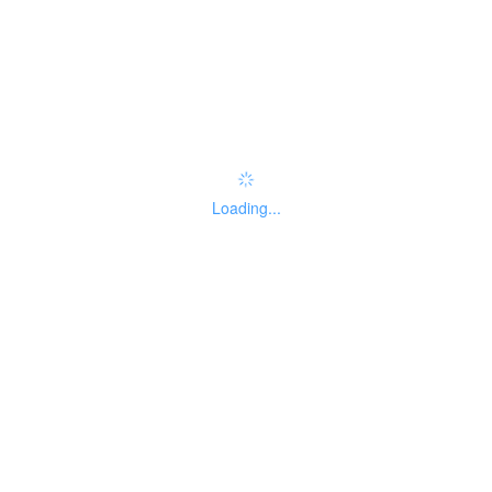
办事指南：
指南评价
查看评价
权责清单
Loading...
基本信息
线下办事点
受理标准
办理流程
申请材料
收费信息