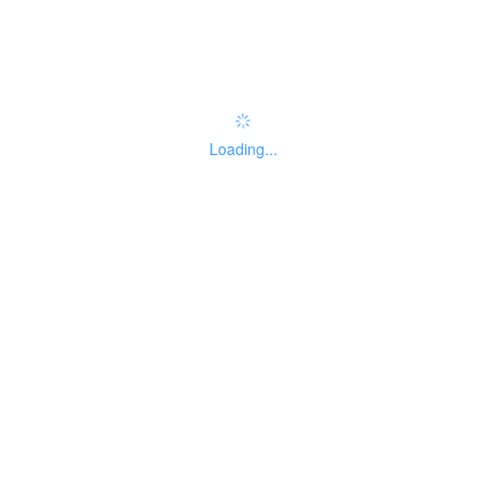
实施主体性质
01
Loading...
法人主题分类
暂无分类
办理结果名称
办理结果样本