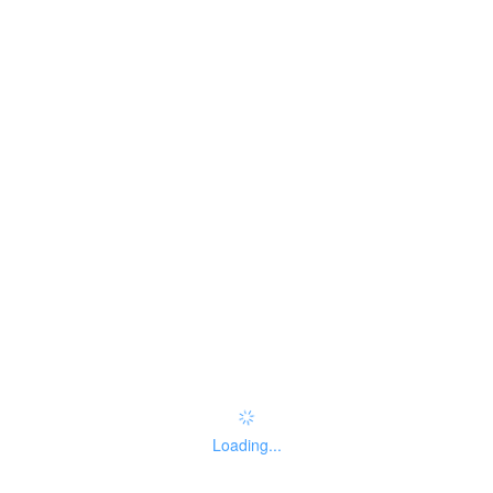
no
咨询方式
无
监督投诉方式
无
好差评
办件服务：
办事指南：
指南评价
查看评价
Loading...
常见问题