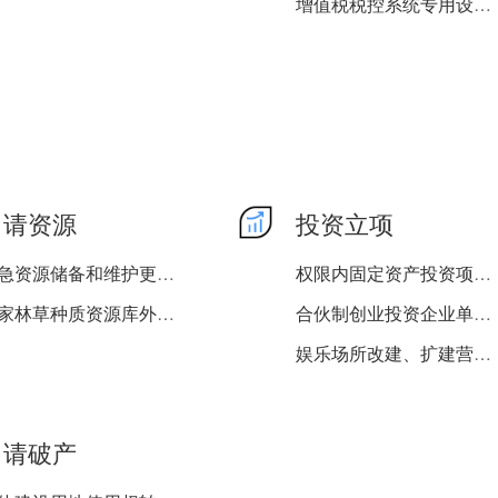
增值税税控系统专用设备注...
权限内个人独资企业分支机...
注销税务登记（不需要调查...
申请资源
投资立项
应急资源储备和维护更新情...
权限内固定资产投资项目节...
国家林草种质资源库外资源...
合伙制创业投资企业单一投...
娱乐场所改建、扩建营业场...
权限内企业、事业单位、社...
申请破产