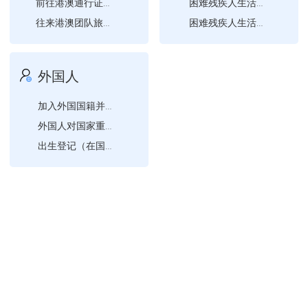
前往港澳通行证首次申请
困难残疾人生活补贴和重度...
往来港澳团队旅游签注签发
困难残疾人生活补贴和重度...
国外、港澳台回来定居（恢...
退出现役的残疾军人病故丧...
退出现役的分散安置的一级...
外国人
加入外国国籍并自动丧失中...
外国人对国家重点保护陆生...
出生登记（在国内出生的子...