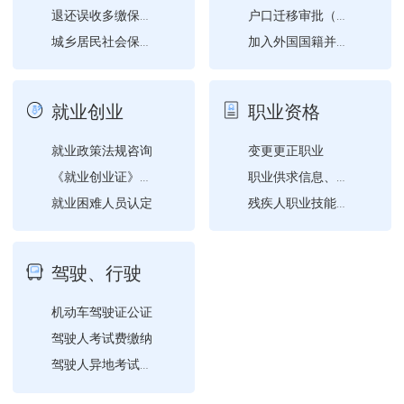
退还误收多缴保险费申请
户口迁移审批（县级权限）
城乡居民社会保险费申报
加入外国国籍并自动丧失中...
灵活就业人员社会保险费缴...
国外、港澳台回来定居（恢...
户口簿换补领
城镇职工基本养老保险关系...
就业创业
职业资格
就业政策法规咨询
变更更正职业
《就业创业证》（《就业失...
职业供求信息、市场工资指...
就业困难人员认定
残疾人职业技能培训需求登...
就业登记
民办职业培训学校设立审批
《就业创业证》申领
职业技能鉴定补贴申领
驾驶、行驶
职业指导
企业职工养老保险灵活就业...
职业介绍
机动车驾驶证公证
灵活就业人员社会保险费缴...
驾驶人考试费缴纳
驾驶人异地考试预约计划公...
驾驶人考试预约延长计划公...