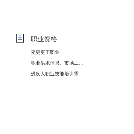
职业资格
变更更正职业
职业供求信息、市场工资指...
残疾人职业技能培训需求登...
民办职业培训学校设立审批
职业技能鉴定补贴申领
职业指导
职业介绍