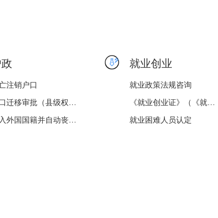
户政
就业创业
亡注销户口
就业政策法规咨询
户口迁移审批（县级权限）
《就业创业证》（《就业失...
加入外国国籍并自动丧失中...
就业困难人员认定
国外、港澳台回来定居（恢...
就业登记
口簿换补领
《就业创业证》申领
企业职工养老保险灵活就业...
灵活就业人员社会保险费缴...